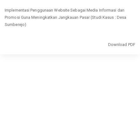
Return
Implementasi Penggunaan Website Sebagai Media Informasi dan
to
Promosi Guna Meningkatkan Jangkauan Pasar (Studi Kasus : Desa
Article
Sumberejo)
Details
Download
Download PDF