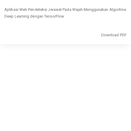
Return
Aplikasi Web Pendeteksi Jerawat Pada Wajah Menggunakan Algoritma
to
Deep Learning dengan TensorFlow
Article
Details
Download
Download PDF