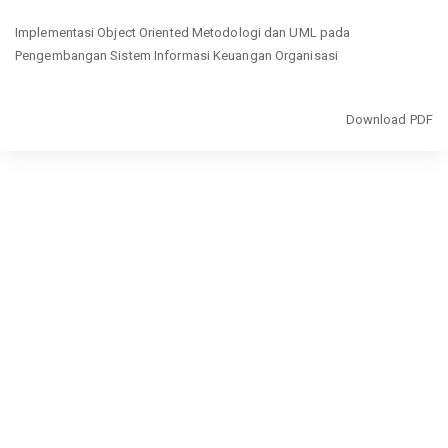
Return
Implementasi Object Oriented Metodologi dan UML pada
to
Pengembangan Sistem Informasi Keuangan Organisasi
Article
Details
Download
Download PDF