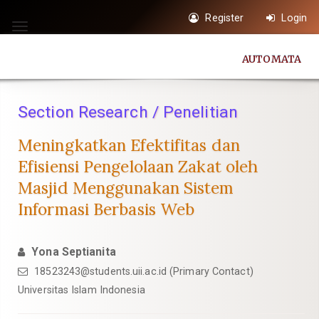
Quick
Register
Login
jump
Toggle
to
navigation
AUTOMATA
page
content
Main
Section Research / Penelitian
Navigation
Main
Meningkatkan Efektifitas dan
Content
Efisiensi Pengelolaan Zakat oleh
Sidebar
Masjid Menggunakan Sistem
Informasi Berbasis Web
Yona Septianita
18523243@students.uii.ac.id
(Primary Contact)
Universitas Islam Indonesia