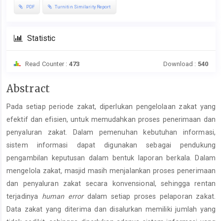
PDF
Turnitin Similarity Report
Statistic
Read Counter :
473
Download :
540
Main
Abstract
Article
Pada setiap periode zakat, diperlukan pengelolaan zakat yang
Content
efektif dan efisien, untuk memudahkan proses penerimaan dan
penyaluran zakat. Dalam pemenuhan kebutuhan informasi,
sistem informasi dapat digunakan sebagai pendukung
pengambilan keputusan dalam bentuk laporan berkala. Dalam
mengelola zakat
,
masjid
masih menjalankan proses penerimaan
dan penyaluran zakat secara konvensional, sehingga rentan
terjadinya
human error
dalam setiap proses pelaporan zakat.
Data zakat yang diterima dan disalurkan memiliki jumlah yang