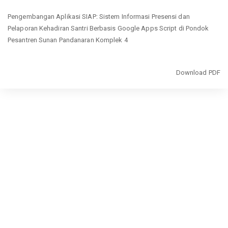
Return
Pengembangan Aplikasi SIAP: Sistem Informasi Presensi dan
to
Pelaporan Kehadiran Santri Berbasis Google Apps Script di Pondok
Article
Pesantren Sunan Pandanaran Komplek 4
Details
Download
Download PDF