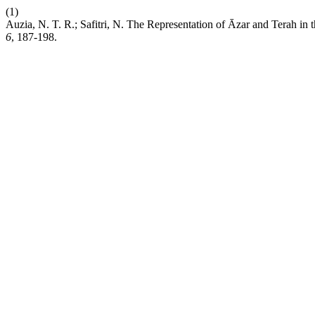
(1)
Auzia, N. T. R.; Safitri, N. The Representation of Āzar and Terah in t
6
, 187-198.