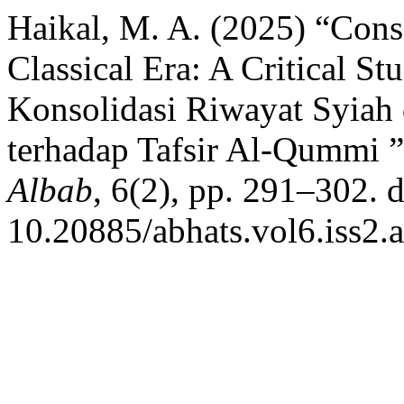
Haikal, M. A. (2025) “Conso
Classical Era: A Critical S
Konsolidasi Riwayat Syiah d
terhadap Tafsir Al-Qummi 
Albab
, 6(2), pp. 291–302. d
10.20885/abhats.vol6.iss2.a