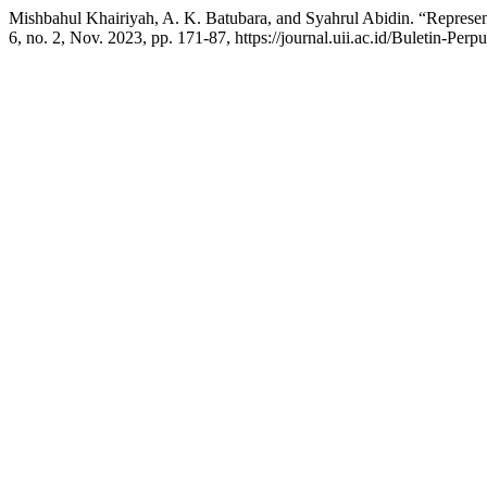
Mishbahul Khairiyah, A. K. Batubara, and Syahrul Abidin. “Represe
6, no. 2, Nov. 2023, pp. 171-87, https://journal.uii.ac.id/Buletin-Perp