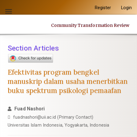
Quick
Register
Login
jump
Toggle
to
navigation
Community Transformation Review
page
content
Main
Section Articles
Navigation
Main
Content
Efektivitas program bengkel
Sidebar
manuskrip dalam usaha menerbitkan
buku spektrum psikologi pemaafan
Fuad Nashori
fuadnashori@uii.ac.id
(Primary Contact)
Universitas Islam Indonesia, Yogyakarta, Indonesia