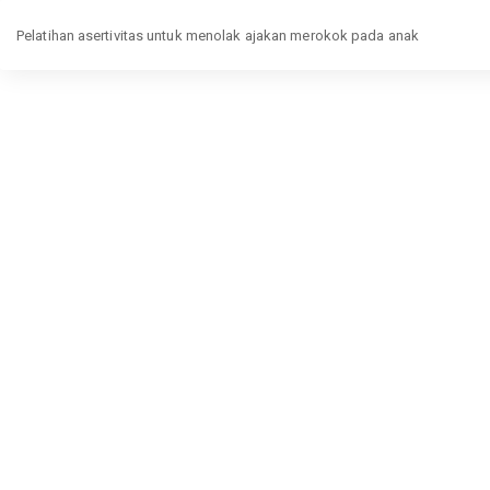
Return
Pelatihan asertivitas untuk menolak ajakan merokok pada anak
to
Article
Details