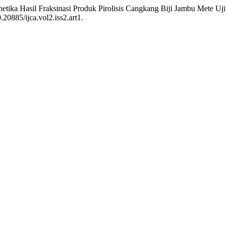
netika Hasil Fraksinasi Produk Pirolisis Cangkang Biji Jambu Mete Uj
0.20885/ijca.vol2.iss2.art1.