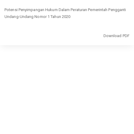
Return
Potensi Penyimpangan Hukum Dalam Peraturan Pemerintah Pengganti
to
Undang-Undang Nomor 1 Tahun 2020
Article
Details
Download
Download PDF