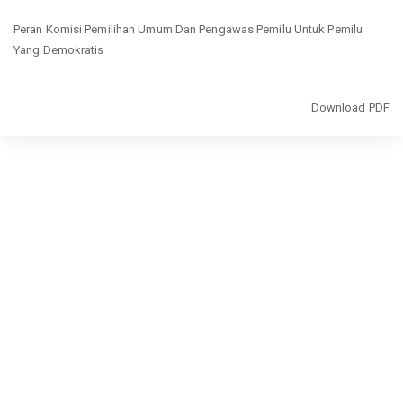
Return
Peran Komisi Pemilihan Umum Dan Pengawas Pemilu Untuk Pemilu
to
Yang Demokratis
Article
Details
Download
Download PDF