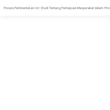
Return
Proses Pembentukan UU: Studi Tentang Partisipasi Masyarakat dalam P
to
Article
Details