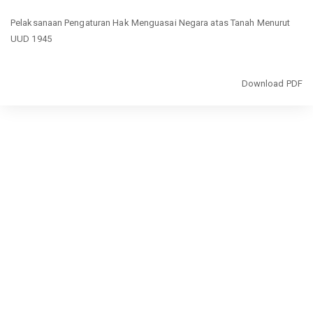
Return
Pelaksanaan Pengaturan Hak Menguasai Negara atas Tanah Menurut
to
UUD 1945
Article
Details
Download
Download PDF