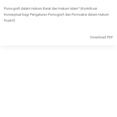
Return
Pornografi dalatn Hukum Barat dan Hukum Islam^ (Kontribusi
to
Konseptual bagi Pengaturan Pornografi dan Pornoaksi dalam Hukum
Article
Positif)
Details
Download
Download PDF