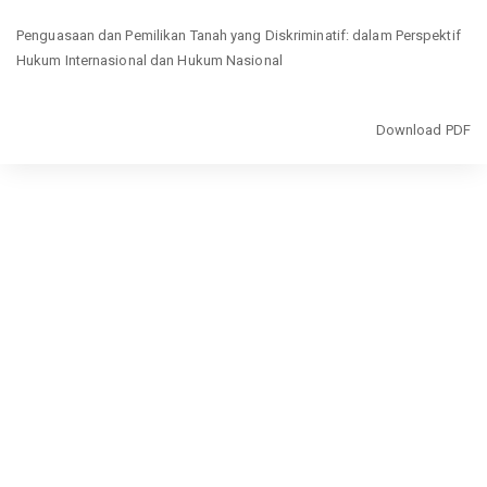
Return
Penguasaan dan Pemilikan Tanah yang Diskriminatif: dalam Perspektif
to
Hukum Internasional dan Hukum Nasional
Article
Details
Download
Download PDF