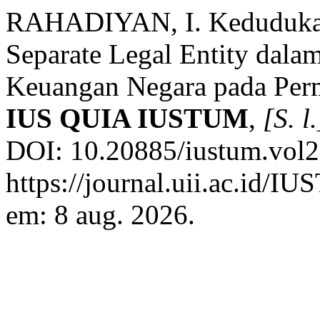
RAHADIYAN, I. Keduduka
Separate Legal Entity dal
Keuangan Negara pada P
IUS QUIA IUSTUM
,
[S. l.
DOI: 10.20885/iustum.vol20
https://journal.uii.ac.id/I
em: 8 aug. 2026.