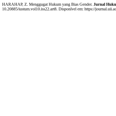
HARAHAP, Z. Menggugat Hukum yang Bias Gender.
Jurnal Hu
10.20885/iustum.vol10.iss22.art8. Disponível em: https://journal.uii