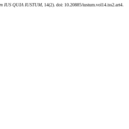
um IUS QUIA IUSTUM
, 14(2). doi: 10.20885/iustum.vol14.iss2.art4.