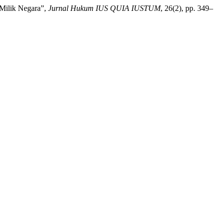
 Milik Negara”,
Jurnal Hukum IUS QUIA IUSTUM
, 26(2), pp. 349–