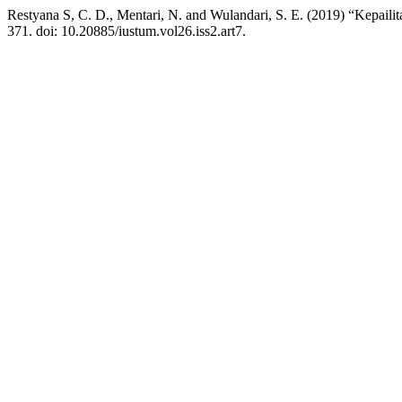
Restyana S, C. D., Mentari, N. and Wulandari, S. E. (2019) “Kepa
371. doi: 10.20885/iustum.vol26.iss2.art7.