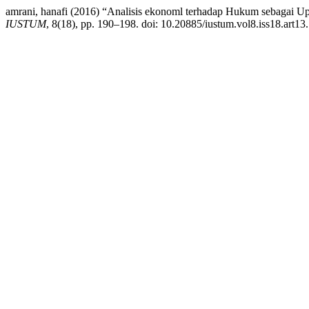
amrani, hanafi (2016) “Analisis ekonoml terhadap Hukum sebaga
IUSTUM
, 8(18), pp. 190–198. doi: 10.20885/iustum.vol8.iss18.art13.