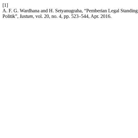
[1]
A. F. G. Wardhana and H. Setyanugraha, “Pemberian Legal Standin
Politik”,
Iustum
, vol. 20, no. 4, pp. 523–544, Apr. 2016.