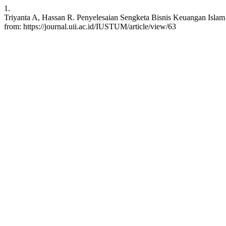
1.
Triyanta A, Hassan R. Penyelesaian Sengketa Bisnis Keuangan Islam M
from: https://journal.uii.ac.id/IUSTUM/article/view/63