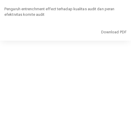
Return
to
Pengaruh entrenchment effect terhadap kualitas audit dan peran
Article
efektivitas komite audit
Details
Download
Download PDF