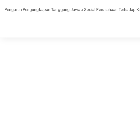
Return
to
Pengaruh Pengungkapan Tanggung Jawab Sosial Perusahaan Terhadap Kine
Article
Details