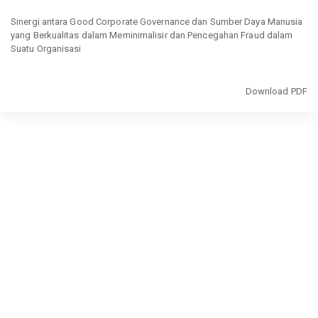
Return
to
Sinergi antara Good Corporate Governance dan Sumber Daya Manusia
Article
yang Berkualitas dalam Meminimalisir dan Pencegahan Fraud dalam
Details
Suatu Organisasi
Download
Download PDF