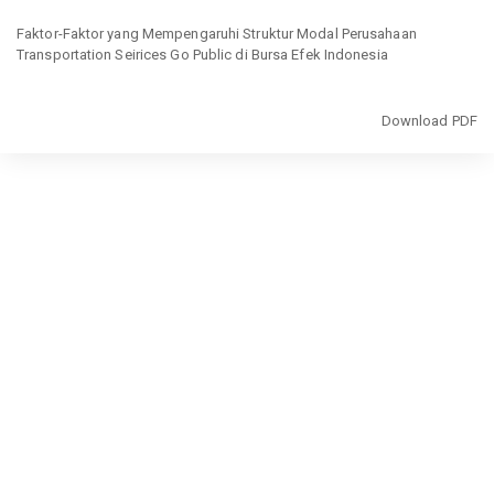
Return
to
Faktor-Faktor yang Mempengaruhi Struktur Modal Perusahaan
Article
Transportation Seirices Go Public di Bursa Efek Indonesia
Details
Download
Download PDF