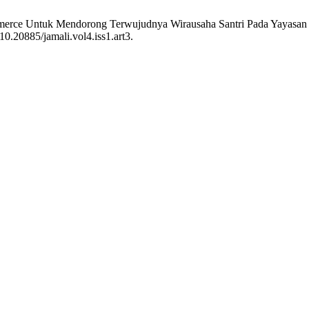
Commerce Untuk Mendorong Terwujudnya Wirausaha Santri Pada Yayas
10.20885/jamali.vol4.iss1.art3.