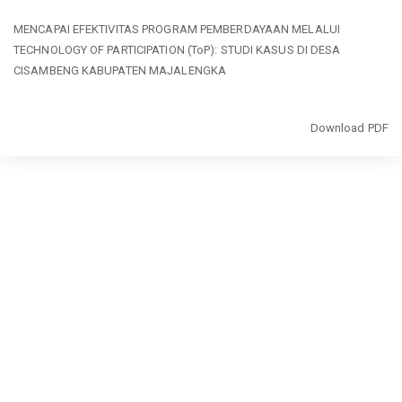
Return
MENCAPAI EFEKTIVITAS PROGRAM PEMBERDAYAAN MELALUI
to
TECHNOLOGY OF PARTICIPATION (ToP): STUDI KASUS DI DESA
Article
CISAMBENG KABUPATEN MAJALENGKA
Details
Download
Download PDF