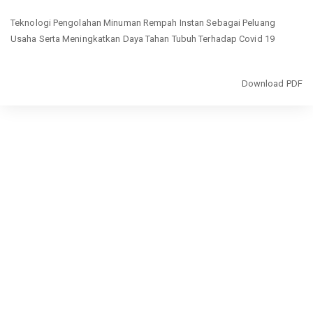
Return
Teknologi Pengolahan Minuman Rempah Instan Sebagai Peluang
to
Usaha Serta Meningkatkan Daya Tahan Tubuh Terhadap Covid 19
Article
Details
Download
Download PDF