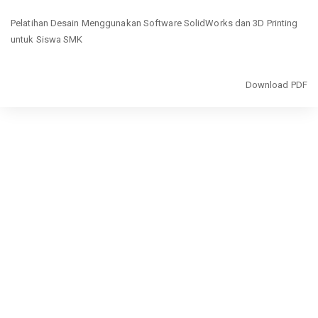
Return
Pelatihan Desain Menggunakan Software SolidWorks dan 3D Printing
to
untuk Siswa SMK
Article
Details
Download
Download PDF