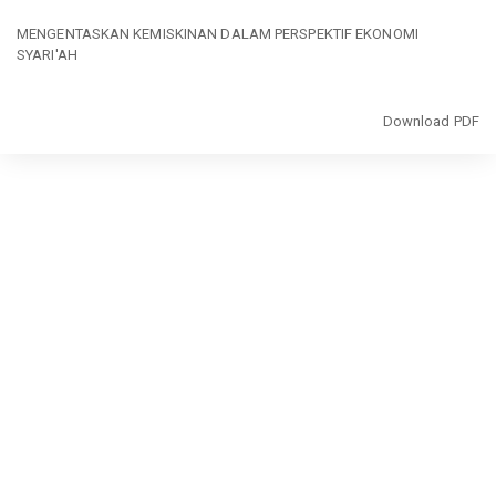
Return
to
MENGENTASKAN KEMISKINAN DALAM PERSPEKTIF EKONOMI
Article
SYARI'AH
Details
Download
Download PDF