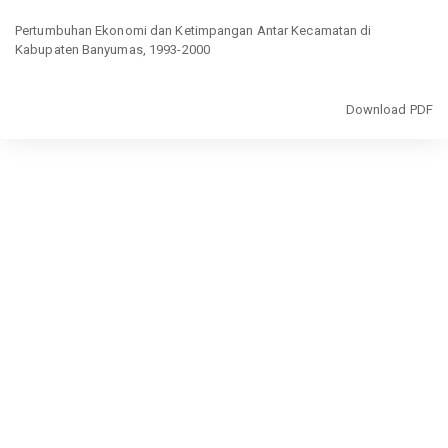
Return
to
Pertumbuhan Ekonomi dan Ketimpangan Antar Kecamatan di
Article
Kabupaten Banyumas, 1993-2000
Details
Download
Download PDF