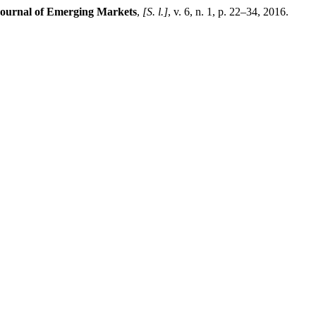
ournal of Emerging Markets
,
[S. l.]
, v. 6, n. 1, p. 22–34, 2016.