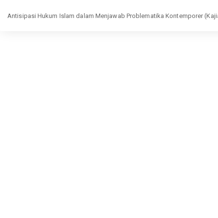
Return
Antisipasi Hukum Islam dalam Menjawab Problematika Kontemporer (Kajia
to
Article
Details