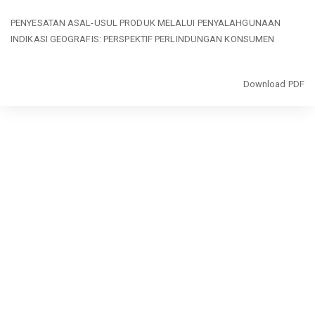
Return
PENYESATAN ASAL-USUL PRODUK MELALUI PENYALAHGUNAAN
to
INDIKASI GEOGRAFIS: PERSPEKTIF PERLINDUNGAN KONSUMEN
Article
Details
Download
Download PDF