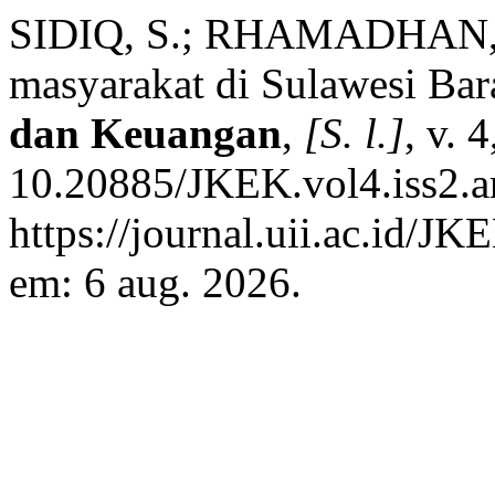
SIDIQ, S.; RHAMADHAN, H
masyarakat di Sulawesi Bar
dan Keuangan
,
[S. l.]
, v. 
10.20885/JKEK.vol4.iss2.ar
https://journal.uii.ac.id/J
em: 6 aug. 2026.