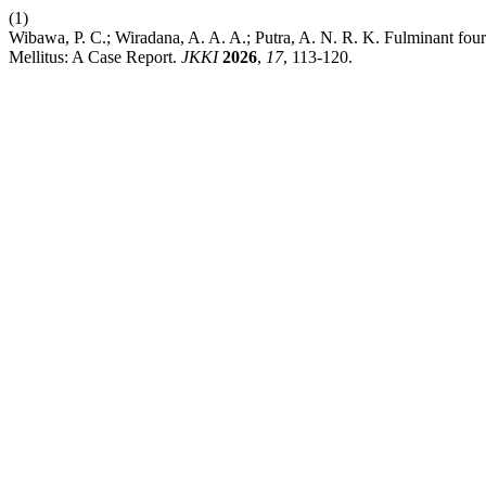
(1)
Wibawa, P. C.; Wiradana, A. A. A.; Putra, A. N. R. K. Fulminant fou
Mellitus: A Case Report.
JKKI
2026
,
17
, 113-120.