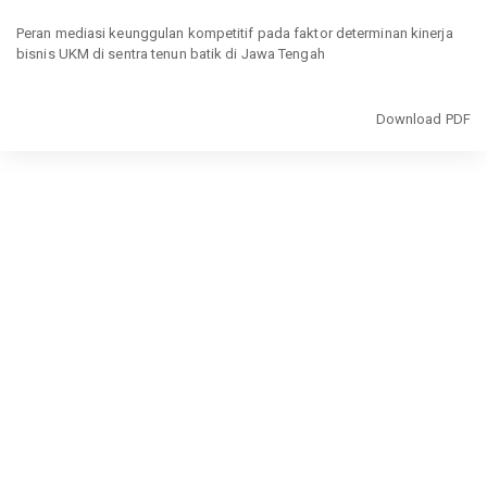
Return
to
Peran mediasi keunggulan kompetitif pada faktor determinan kinerja
Article
bisnis UKM di sentra tenun batik di Jawa Tengah
Details
Download
Download PDF