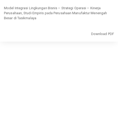
Return
to
Model Integrasi Lingkungan Bisnis – Strategi Operasi – Kinerja
Article
Perusahaan, Studi Empiris pada Perusahaan Manufaktur Menengah
Details
Besar di Tasikmalaya
Download
Download PDF