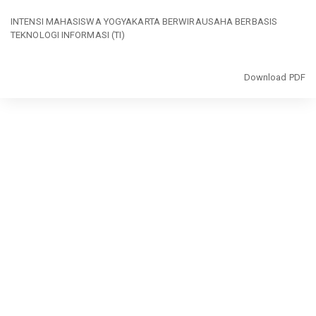
Return
to
INTENSI MAHASISWA YOGYAKARTA BERWIRAUSAHA BERBASIS
Article
TEKNOLOGI INFORMASI (TI)
Details
Download
Download PDF