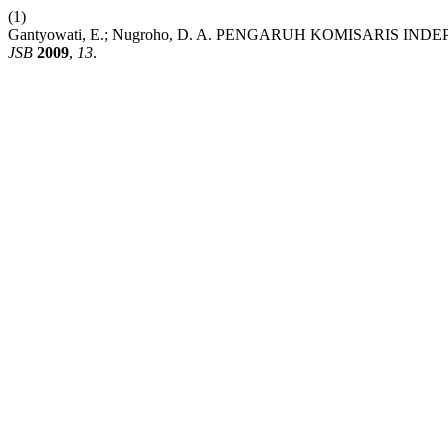
(1)
Gantyowati, E.; Nugroho, D. A. PENGARUH KOMISARI
JSB
2009
,
13
.