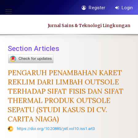
Quick
Register
Login
jump
Toggle
to
navigation
Jurnal Sains & Teknologi Lingkungan
page
content
Main
Section Articles
Navigation
Main
Content
PENGARUH PENAMBAHAN KARET
Sidebar
REKLIM DARI LIMBAH OUTSOLE
TERHADAP SIFAT FISIS DAN SIFAT
THERMAL PRODUK OUTSOLE
SEPATU (STUDI KASUS DI CV.
CARITA NIAGA)
https://doi.org/10.20885/jstl.vol10.iss1.art3