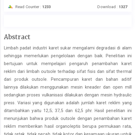
Read Counter :
1233
Download :
1327
Main
Abstract
Article
Limbah padat industri karet sukar mengalami degradasi di alam
Content
sehingga memerlukan pengelolaan dengan baik. Penelitian ini
bertujuan untuk mempelajari pengaruh penambahan karet
reklim dari limbah outsole terhadap sifat fisis dan sifat thermal
dari produk outsole. Pencampuran karet dan bahan aditif
lainnya dilakukan menggunakan mesin kneader dan open mill
sedangkan proses vulkanisasi dilakukan dengan mesin hydraulic
press. Variasi yang digunakan adalah jumlah karet reklim yang
ditambahkan yaitu 12,5; 37,5 dan 62,5 phr. Hasil penelitian ini
menunjukan bahwa produk outsole dengan penambahan karet
reklim memberikan hasil organoleptis berupa permukaan rata,
tidak retak, tidak pecah, tidak kotor dan kesamaan ukuran untuk