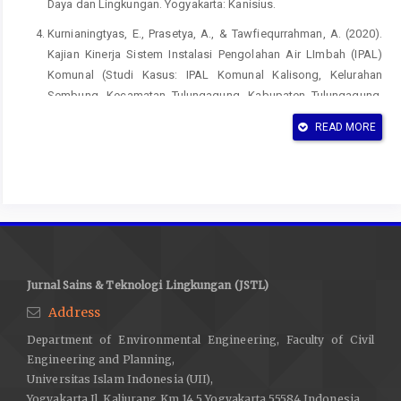
Daya dan Lingkungan. Yogyakarta: Kanisius.
Kurnianingtyas, E., Prasetya, A., & Tawfiequrrahman, A. (2020).
Kajian Kinerja Sistem Instalasi Pengolahan Air LImbah (IPAL)
Komunal (Studi Kasus: IPAL Komunal Kalisong, Kelurahan
Sembung, Kecamatan Tulungagung, Kabupaten Tulungagung,
Jawa Timur). Media Ilmiah Teknik Lingkungan Volume 5, Nomor
READ MORE
1, 62-70.
Kustiyaningsih, & Irawanto. (2020). Pengukuran Total Dissolved
Solid (TDS) dalam Fitoremediasi Deterjen dengan Tumbuhan
Sagittaria lancifolia. Jurnal Tanah dan Sumberdaya Lahan Vol. 7
No. 1, 143-148.
Paramita. (2012). BIodegradasi Limbah Organik Pasar dengan
Menggunakan Mikroorganisme Alami Tangki Septik. Jurnal
Jurnal Sains & Teknologi Lingkungan (JSTL)
Sains dan Seni ITS Vol. 1, E23-E26.
Address
Purwatiningrum, O. (2016). Gambaran Instalasi Pengolahan Air
Department of Environmental Engineering, Faculty of Civil
Limbah DOmestik Komunal di Kelurahan Simokerto, Kecamatan
Engineering and Planning,
Simokerto, Kota Surabaya. 241-251.
Universitas Islam Indonesia (UII),
Yogyakarta Jl. Kaliurang Km 14,5 Yogyakarta 55584 Indonesia
Sofyan, e. a. (2016). Sistem Pengelolaan Air Limbah Domestik-