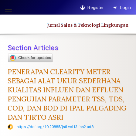
Quick
Register
Login
jump
Toggle
to
navigation
Jurnal Sains & Teknologi Lingkungan
page
content
Main
Section Articles
Navigation
Main
Content
PENERAPAN CLEARITY METER
Sidebar
SEBAGAI ALAT UKUR SEDERHANA
KUALITAS INFLUEN DAN EFFLUEN
PENGUJIAN PARAMETER TSS, TDS,
COD, DAN BOD DI IPAL PALGADING
DAN TIRTO ASRI
https://doi.org/10.20885/jstl.vol13.iss2.art8