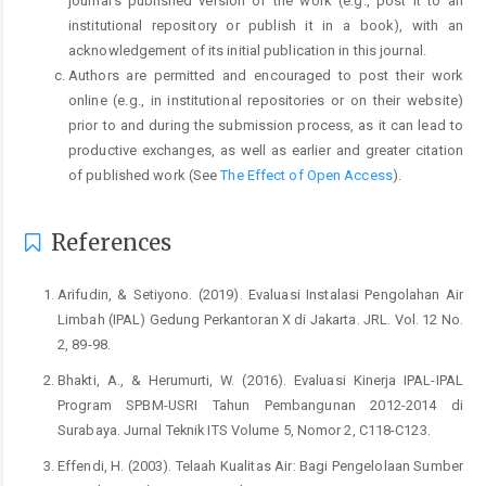
journal's published version of the work (e.g., post it to an
institutional repository or publish it in a book), with an
acknowledgement of its initial publication in this journal.
Authors are permitted and encouraged to post their work
online (e.g., in institutional repositories or on their website)
prior to and during the submission process, as it can lead to
productive exchanges, as well as earlier and greater citation
of published work (See
The Effect of Open Access
).
References
Arifudin, & Setiyono. (2019). Evaluasi Instalasi Pengolahan Air
Limbah (IPAL) Gedung Perkantoran X di Jakarta. JRL. Vol. 12 No.
2, 89-98.
Bhakti, A., & Herumurti, W. (2016). Evaluasi Kinerja IPAL-IPAL
Program SPBM-USRI Tahun Pembangunan 2012-2014 di
Surabaya. Jurnal Teknik ITS Volume 5, Nomor 2, C118-C123.
Effendi, H. (2003). Telaah Kualitas Air: Bagi Pengelolaan Sumber