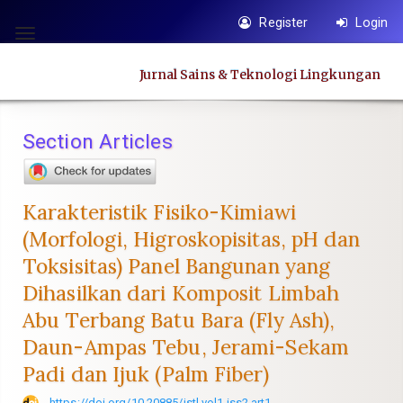
Quick
Register
Login
jump
Toggle
to
navigation
Jurnal Sains & Teknologi Lingkungan
page
content
Main
Section Articles
Navigation
Main
Content
Karakteristik Fisiko-Kimiawi
Sidebar
(Morfologi, Higroskopisitas, pH dan
Toksisitas) Panel Bangunan yang
Dihasilkan dari Komposit Limbah
Abu Terbang Batu Bara (Fly Ash),
Daun-Ampas Tebu, Jerami-Sekam
Padi dan Ijuk (Palm Fiber)
https://doi.org/10.20885/jstl.vol1.iss2.art1