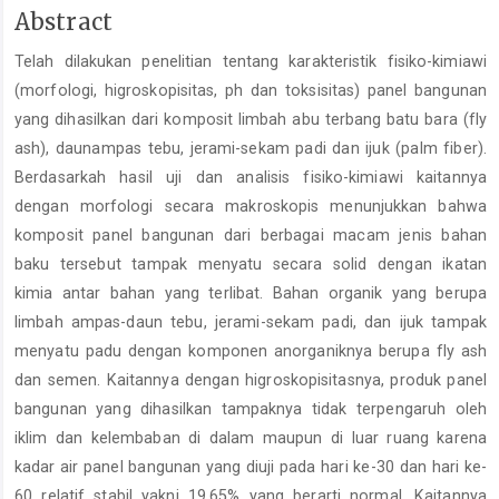
Main
Abstract
Article
Telah dilakukan penelitian tentang karakteristik fisiko-kimiawi
Content
(morfologi, higroskopisitas, ph dan toksisitas) panel bangunan
yang dihasilkan dari komposit limbah abu terbang batu bara (fly
ash), daunampas tebu, jerami-sekam padi dan ijuk (palm fiber).
Berdasarkah hasil uji dan analisis fisiko-kimiawi kaitannya
dengan morfologi secara makroskopis menunjukkan bahwa
komposit panel bangunan dari berbagai macam jenis bahan
baku tersebut tampak menyatu secara solid dengan ikatan
kimia antar bahan yang terlibat. Bahan organik yang berupa
limbah ampas-daun tebu, jerami-sekam padi, dan ijuk tampak
menyatu padu dengan komponen anorganiknya berupa fly ash
dan semen. Kaitannya dengan higroskopisitasnya, produk panel
bangunan yang dihasilkan tampaknya tidak terpengaruh oleh
iklim dan kelembaban di dalam maupun di luar ruang karena
kadar air panel bangunan yang diuji pada hari ke-30 dan hari ke-
60 relatif stabil yakni 19,65% yang berarti normal. Kaitannya