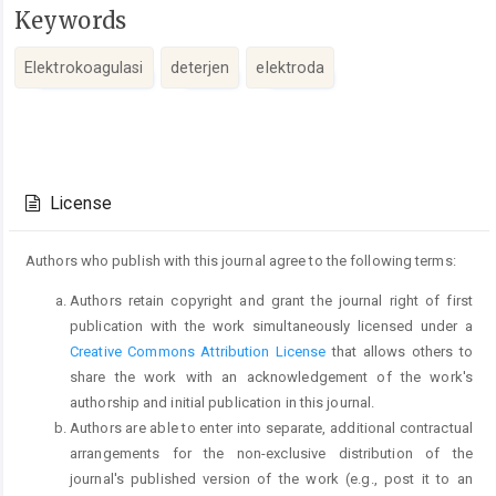
Keywords
Elektrokoagulasi
deterjen
elektroda
Article
Details
License
Authors who publish with this journal agree to the following terms:
Authors retain copyright and grant the journal right of first
publication with the work simultaneously licensed under a
Creative Commons Attribution License
that allows others to
share the work with an acknowledgement of the work's
authorship and initial publication in this journal.
Authors are able to enter into separate, additional contractual
arrangements for the non-exclusive distribution of the
journal's published version of the work (e.g., post it to an