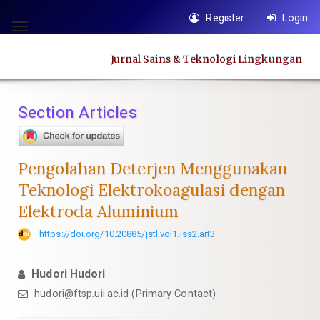
Quick
Register
Login
jump
Toggle
to
navigation
Jurnal Sains & Teknologi Lingkungan
page
content
Main
Section Articles
Navigation
Main
Content
Pengolahan Deterjen Menggunakan
Sidebar
Teknologi Elektrokoagulasi dengan
Elektroda Aluminium
https://doi.org/10.20885/jstl.vol1.iss2.art3
Hudori Hudori
hudori@ftsp.uii.ac.id
(Primary Contact)