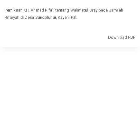
Return
Pemikiran KH. Ahmad Rifa’i tentang Walimatul Ursy pada Jami’ah
to
Rifaiyah di Desa Sundoluhur, Kayen, Pati
Article
Details
Download
Download PDF