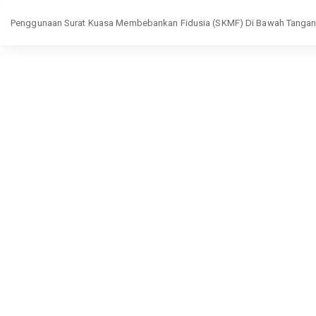
Return
Penggunaan Surat Kuasa Membebankan Fidusia (SKMF) Di Bawah Tangan s
to
Article
Details