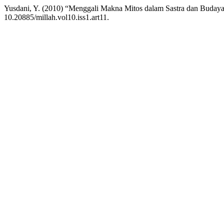
Yusdani, Y. (2010) “Menggali Makna Mitos dalam Sastra dan Buday
10.20885/millah.vol10.iss1.art11.